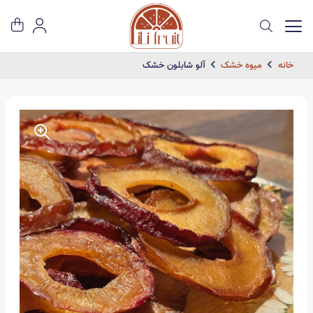
خانه
میوه خشک
آلو شابلون خشک