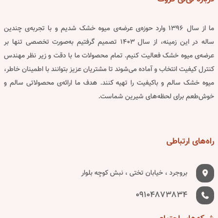
be
be
osen
chosen
chos
ما از سال ۱۳۹۶ وارد حوزه‌ی عرضه‌ی میوه خشک شدیم و با تجربه‌ی چندین
on
on
ساله در این زمینه، از سال ۱۴۰۳ تصمیم گرفتیم به‌صورت تخصصی تنها بر
the
the
عرضه‌ی میوه خشک فعالیت کنیم. تمام محصولات ما با دقت و زیر نظر مهندس
oduct
product
produ
کنترل کیفیت انتخاب و آماده می‌شوند تا مشتریان عزیز بتوانند با اطمینان خاطر،
page
page
pa
میوه خشک سالم و باکیفیت را تهیه کنند. هدف ما ارائه‌ی محصولاتی سالم و
خوش‌طعم برای لحظه‌های شیرین شماست.
راه‌های
ارتباطی
بروجرد ، خیابان تختی ، نبش کوچه بلوار
09104873834