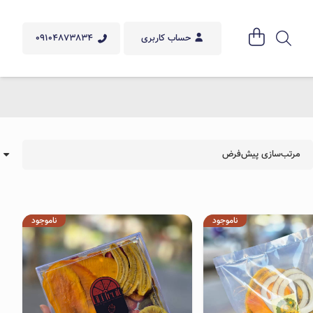
09104873834
حساب کاربری
ناموجود
ناموجود