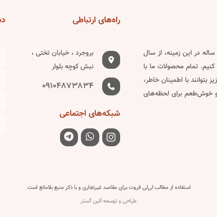
راه‌های
ارتباطی
دس
دین ساله در این زمینه، از سال
بروجرد ، خیابان تختی ،
کنیم. تمام محصولات ما با
نبش کوچه بلوار
 بتوانند با اطمینان خاطر،
09104873834
 و خوش‌طعم برای لحظه‌های
شبکه‌های
اجتماعی
استفاده از مطالب لی‌لی فروت برای مقاصد غیرتجاری و با ذکر منبع بلامانع است.
طراحی و توسعه آئین گستر