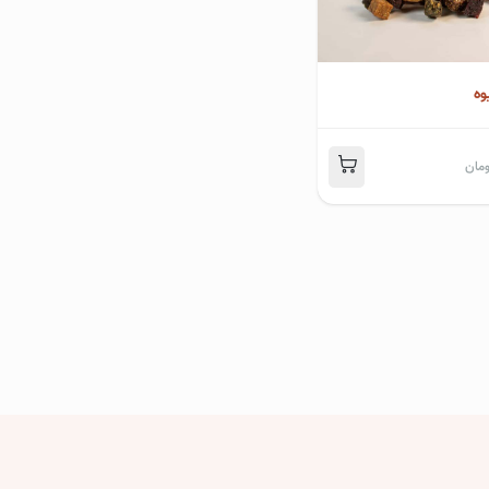
وه
This
مان
product
has
multiple
variants.
The
options
may
be
chosen
on