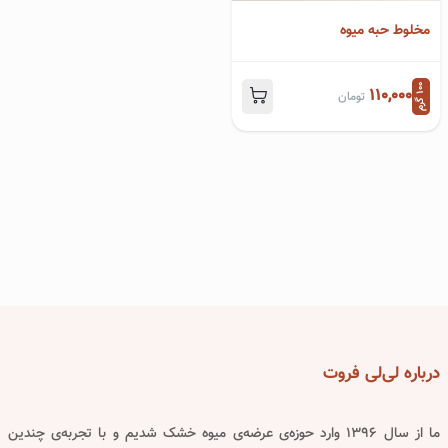
مخلوط حبه میوه
0
م
This
110,000
تومان
1
0
گ
ر
product
has
multiple
variants.
The
options
may
be
chosen
درباره
لی‌لی فروت
on
the
product
ما از سال ۱۳۹۶ وارد حوزه‌ی عرضه‌ی میوه خشک شدیم و با تجربه‌ی چندین