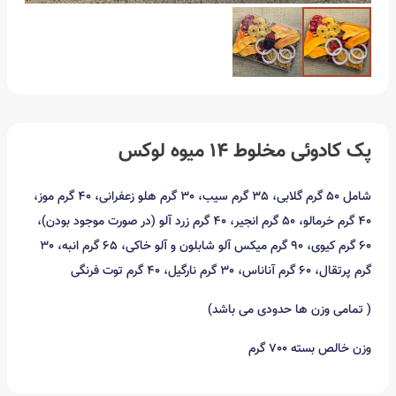
پک کادوئی مخلوط 14 میوه لوکس
شامل 50 گرم گلابی، 35 گرم سیب، 30 گرم هلو زعفرانی، 40 گرم موز،
40 گرم خرمالو، 50 گرم انجیر، 40 گرم زرد آلو (در صورت موجود بودن)،
60 گرم کیوی، 90 گرم میکس آلو شابلون و آلو خاکی، 65 گرم انبه، 30
گرم پرتقال، 60 گرم آناناس، 30 گرم نارگیل، 40 گرم توت فرنگی
( تمامی وزن ها حدودی می باشد)
وزن خالص بسته 700 گرم