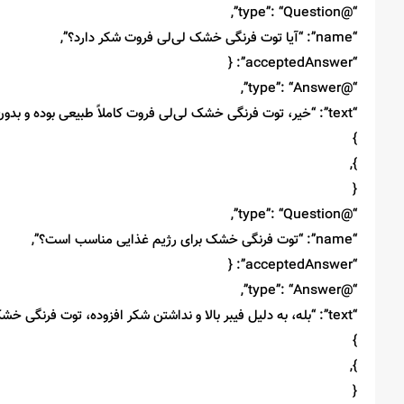
“@type”: “Question”,
“name”: “آیا توت فرنگی خشک لی‌لی فروت شکر دارد؟”,
“acceptedAnswer”: {
“@type”: “Answer”,
“text”: “خیر، توت فرنگی خشک لی‌لی فروت کاملاً طبیعی بوده و بدون شکر افزوده یا مواد نگهدارنده تهیه می‌شود.”
}
},
{
“@type”: “Question”,
“name”: “توت فرنگی خشک برای رژیم غذایی مناسب است؟”,
“acceptedAnswer”: {
“@type”: “Answer”,
“text”: “بله، به دلیل فیبر بالا و نداشتن شکر افزوده، توت فرنگی خشک گزینه‌ای مناسب برای رژیم غذایی سالم است.”
}
},
{