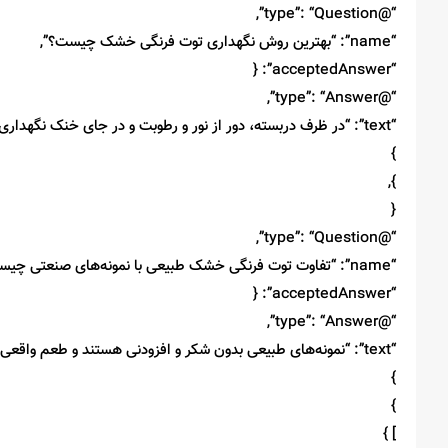
“@type”: “Question”,
“name”: “بهترین روش نگهداری توت فرنگی خشک چیست؟”,
“acceptedAnswer”: {
“@type”: “Answer”,
“text”: “در ظرف دربسته، دور از نور و رطوبت و در جای خنک نگهداری شود.”
}
},
{
“@type”: “Question”,
“name”: “تفاوت توت فرنگی خشک طبیعی با نمونه‌های صنعتی چیست؟”,
“acceptedAnswer”: {
“@type”: “Answer”,
“text”: “نمونه‌های طبیعی بدون شکر و افزودنی هستند و طعم واقعی میوه را حفظ می‌کنند، در حالی که نمونه‌های صنعتی اغلب دارای شکر یا اسانس هستند.”
}
}
] }