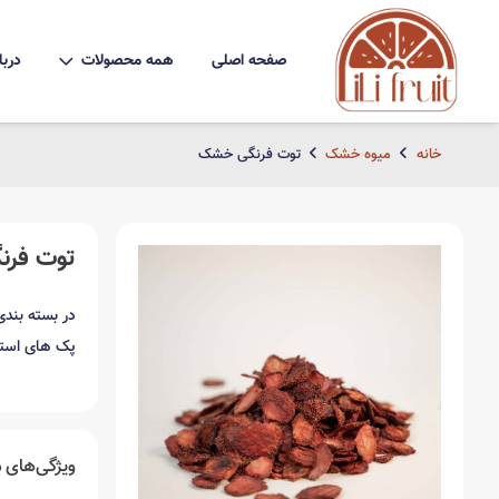
صفحه اصلی
همه محصولات
دربا
خانه
میوه خشک
توت فرنگی خشک
توت فر
در بسته بندی های 50 ، 100 ، 200 ، 0
پک های استوانه ای 00
ویژگی‌های
م