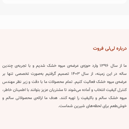
has
has
h
tiple
multiple
multi
ants.
variants.
varian
The
The
T
tions
options
optio
may
may
m
درباره
لی‌لی فروت
be
be
osen
chosen
chos
ما از سال ۱۳۹۶ وارد حوزه‌ی عرضه‌ی میوه خشک شدیم و با تجربه‌ی چندین
on
on
ساله در این زمینه، از سال ۱۴۰۳ تصمیم گرفتیم به‌صورت تخصصی تنها بر
the
the
عرضه‌ی میوه خشک فعالیت کنیم. تمام محصولات ما با دقت و زیر نظر مهندس
oduct
product
produ
کنترل کیفیت انتخاب و آماده می‌شوند تا مشتریان عزیز بتوانند با اطمینان خاطر،
page
page
pa
میوه خشک سالم و باکیفیت را تهیه کنند. هدف ما ارائه‌ی محصولاتی سالم و
خوش‌طعم برای لحظه‌های شیرین شماست.