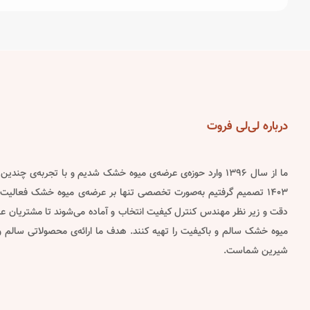
has
has
multiple
multiple
variants.
variants.
The
The
options
options
may
may
be
be
درباره
لی‌لی فروت
chosen
chosen
on
on
ما از سال ۱۳۹۶ وارد حوزه‌ی عرضه‌ی میوه خشک شدیم و با تجربه‌ی چن
the
the
۱۴۰۳ تصمیم گرفتیم به‌صورت تخصصی تنها بر عرضه‌ی میوه خشک فعالیت 
product
product
دقت و زیر نظر مهندس کنترل کیفیت انتخاب و آماده می‌شوند تا مشتریان عزیز
page
page
میوه خشک سالم و باکیفیت را تهیه کنند. هدف ما ارائه‌ی محصولاتی سالم
شیرین شماست.