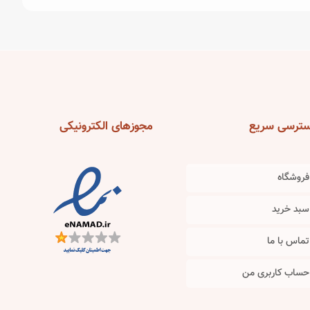
has
has
multiple
multiple
variants.
variants.
The
The
options
options
may
may
be
be
ترسی
سریع
مجوزهای
الکترونیکی
chosen
chosen
on
on
the
the
فروشگاه
product
product
سبد خرید
page
page
تماس با ما
حساب کاربری من