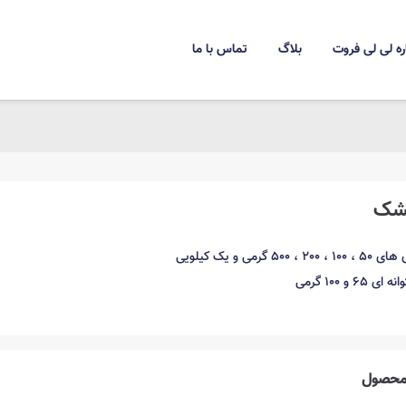
ره لی لی فروت
بلاگ
تماس با ما
شک
50 گرمی و یک کیلویی
 و 100 گرمی
حصول