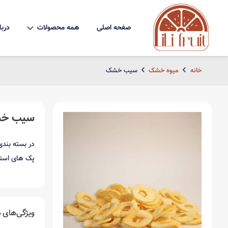
صفحه اصلی
همه محصولات
دربا
خانه
میوه خشک
سیب خشک
سیب خ
در بسته بندی های 50 ، 100 ، 200 ، 0
پک های استوانه ای 65
ویژگی‌های
م