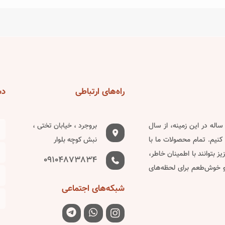
has
has
multiple
multiple
variants.
variants.
The
The
options
options
may
may
be
be
راه‌های
ارتباطی
دس
chosen
chosen
on
on
دین ساله در این زمینه، از سال
بروجرد ، خیابان تختی ،
the
the
کنیم. تمام محصولات ما با
نبش کوچه بلوار
product
product
 بتوانند با اطمینان خاطر،
page
page
09104873834
 و خوش‌طعم برای لحظه‌های
شبکه‌های
اجتماعی