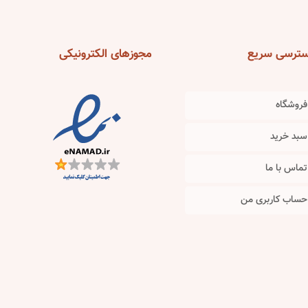
options
options
may
may
be
be
ترسی
سریع
مجوزهای
الکترونیکی
chosen
chosen
on
on
the
the
فروشگاه
product
product
سبد خرید
page
page
تماس با ما
حساب کاربری من