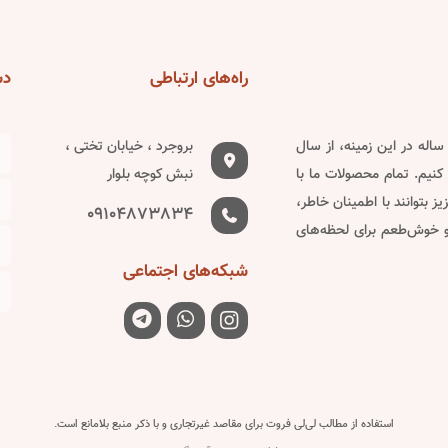
options
options
may
may
be
be
راه‌های
ارتباطی
دس
chosen
chosen
on
on
دین ساله در این زمینه، از سال
بروجرد ، خیابان تختی ،
the
the
کنیم. تمام محصولات ما با
نبش کوچه بلوار
product
product
 بتوانند با اطمینان خاطر،
page
page
09104873834
 و خوش‌طعم برای لحظه‌های
شبکه‌های
اجتماعی
استفاده از مطالب لی‌لی فروت برای مقاصد غیرتجاری و با ذکر منبع بلامانع است.