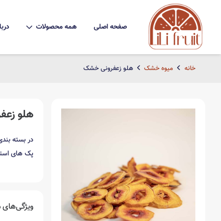
صفحه اصلی
همه محصولات
دربا
خانه
میوه خشک
هلو زعفرونی خشک
هلو زعف
در بسته بندی های 50 ، 100 ، 200 ، 0
پک های استوانه ای 00
ویژگی‌های
م