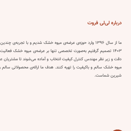
options
options
may
may
be
be
درباره
لی‌لی فروت
chosen
chosen
on
on
ما از سال ۱۳۹۶ وارد حوزه‌ی عرضه‌ی میوه خشک شدیم و با تجربه‌ی چن
the
the
۱۴۰۳ تصمیم گرفتیم به‌صورت تخصصی تنها بر عرضه‌ی میوه خشک فعالیت 
product
product
دقت و زیر نظر مهندس کنترل کیفیت انتخاب و آماده می‌شوند تا مشتریان عزیز
page
page
میوه خشک سالم و باکیفیت را تهیه کنند. هدف ما ارائه‌ی محصولاتی سالم
شیرین شماست.