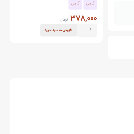
گرمی
گرمی
378,000
تومان
هلو
افزودن به سبد خرید
زعفرونی
خشک
عدد