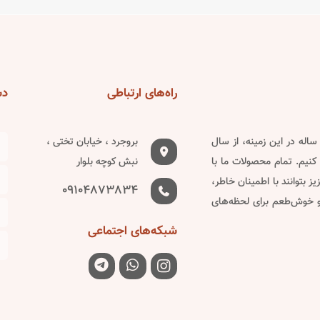
variants.
variants.
The
The
options
options
may
may
be
be
راه‌های
ارتباطی
دس
chosen
chosen
on
on
دین ساله در این زمینه، از سال
بروجرد ، خیابان تختی ،
the
the
کنیم. تمام محصولات ما با
نبش کوچه بلوار
product
product
 بتوانند با اطمینان خاطر،
page
page
09104873834
 و خوش‌طعم برای لحظه‌های
شبکه‌های
اجتماعی