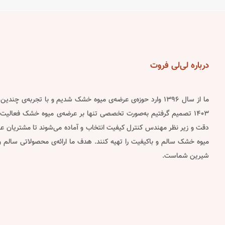
variants.
variants.
The
The
options
options
may
may
be
be
درباره
لی‌لی فروت
chosen
chosen
on
on
ما از سال ۱۳۹۶ وارد حوزه‌ی عرضه‌ی میوه خشک شدیم و با تجربه‌ی چن
the
the
۱۴۰۳ تصمیم گرفتیم به‌صورت تخصصی تنها بر عرضه‌ی میوه خشک فعالیت 
product
product
دقت و زیر نظر مهندس کنترل کیفیت انتخاب و آماده می‌شوند تا مشتریان عزیز
page
page
میوه خشک سالم و باکیفیت را تهیه کنند. هدف ما ارائه‌ی محصولاتی سالم
شیرین شماست.