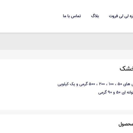
ره لی لی فروت
بلاگ
تماس با ما
خشک
50 گرمی و یک کیلویی
5 و 90 گرمی
حصول