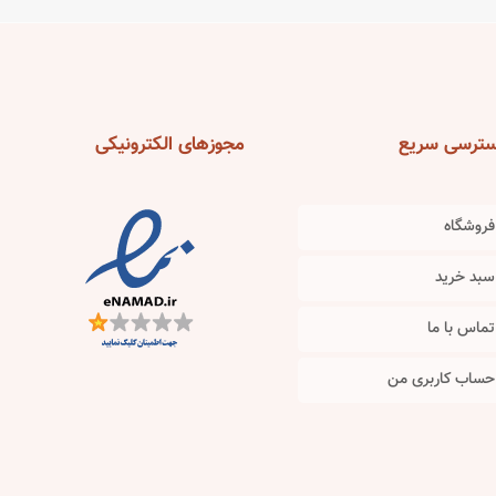
variants.
variants.
The
The
options
options
may
may
be
be
ترسی
سریع
مجوزهای
الکترونیکی
chosen
chosen
on
on
the
the
فروشگاه
product
product
سبد خرید
page
page
تماس با ما
حساب کاربری من