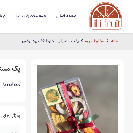
صفحه اصلی
همه محصولات
دربا
خانه
مخلوط میوه
پک مستطیلی مخلوط 16 میوه لوکس
پک مستطیلی 
وزن این پک حدودا 250 گ
ویژگی‌های
م