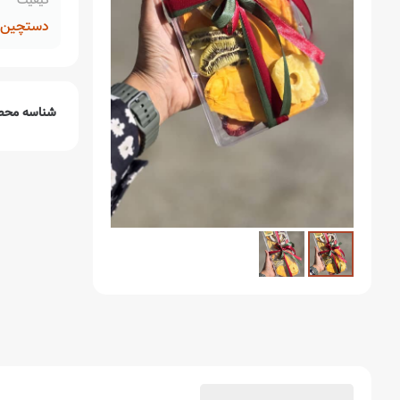
کیفیت
دستچین م
شناسه محص