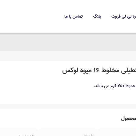
ره لی لی فروت
بلاگ
تماس با ما
مخلوط 16 میوه لوکس
رم می باشد.
حصول