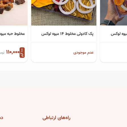
پک کادوئی مخلوط 14 میوه لوکس
مخلوط حبه میوه
0
م
110,000
عدم موجودی
توما
1
0
گ
ر
راه‌های
ارتباطی
دس