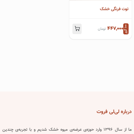
توت فرنگی خشک
0
م
This
447,000
تومان
1
0
گ
ر
product
has
multiple
variants.
The
options
may
be
chosen
درباره
لی‌لی فروت
on
the
product
ما از سال ۱۳۹۶ وارد حوزه‌ی عرضه‌ی میوه خشک شدیم و با تجربه‌ی چندین