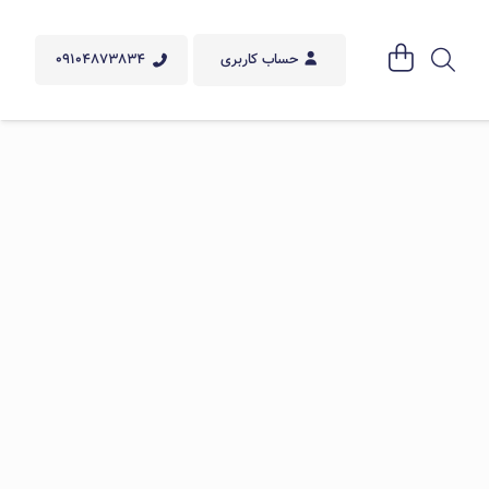
09104873834
حساب کاربری